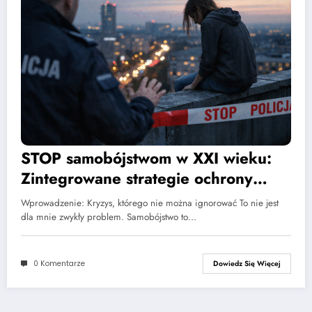
STOP samobójstwom w XXI wieku:
Zintegrowane strategie ochrony
zdrowia psychicznego w świetle
Wprowadzenie: Kryzys, którego nie można ignorować To nie jest
najnowszych badań (2023–2025)
dla mnie zwykły problem. Samobójstwo to…
0 Komentarze
Dowiedz Się Więcej