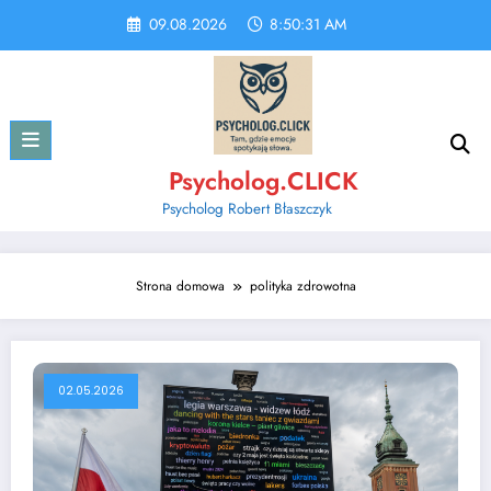
Skip
09.08.2026
8:50:32 AM
to
content
Psycholog.CLICK
Psycholog Robert Błaszczyk
Strona domowa
polityka zdrowotna
02.05.2026