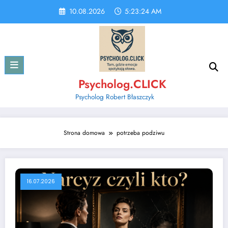
Skip
10.08.2026
5:23:24 AM
to
content
Psycholog.CLICK
Psycholog Robert Błaszczyk
Strona domowa
potrzeba podziwu
16.07.2026