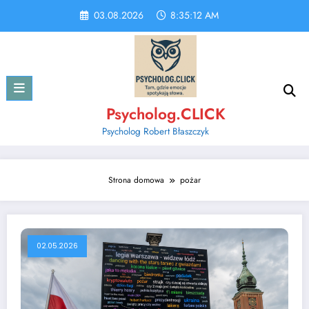
Skip
03.08.2026
8:35:12 AM
to
content
Psycholog.CLICK
Psycholog Robert Błaszczyk
Strona domowa
pożar
02.05.2026