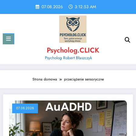
Skip
07.08.2026
3:12:53 AM
to
content
Psycholog.CLICK
Psycholog Robert Błaszczyk
Strona domowa
przeciążenie sensoryczne
07.06.2026