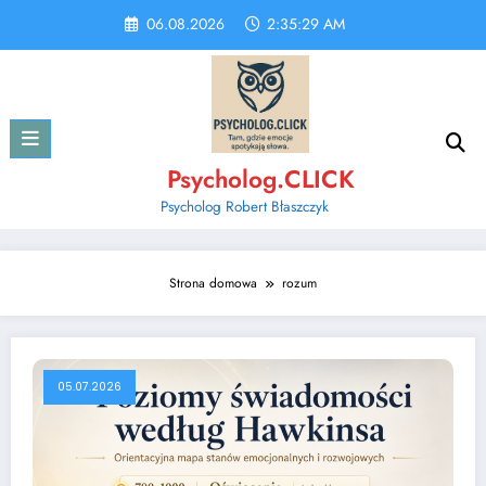
Skip
06.08.2026
2:35:29 AM
to
content
Psycholog.CLICK
Psycholog Robert Błaszczyk
Strona domowa
rozum
05.07.2026