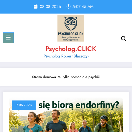
Skip
08.08.2026
5:07:45 AM
to
content
Psycholog.CLICK
Psycholog Robert Błaszczyk
Strona domowa
tylko pomoc dla psychiki
17.05.2026