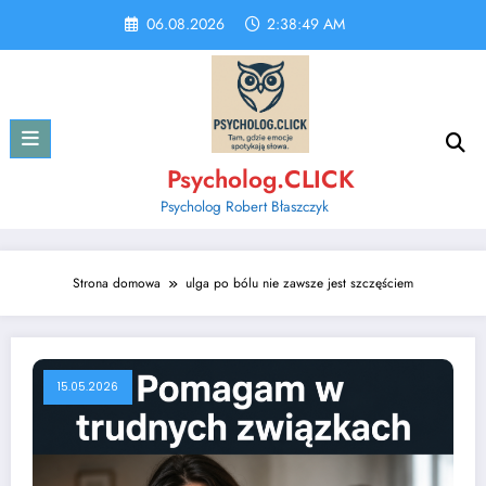
Skip
06.08.2026
2:38:49 AM
to
content
Psycholog.CLICK
Psycholog Robert Błaszczyk
Strona domowa
ulga po bólu nie zawsze jest szczęściem
15.05.2026