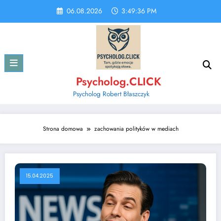
Skip
06.08.2026
3:49:37 PM
to
content
Psycholog.CLICK
Psycholog Robert Błaszczyk
Strona domowa
zachowania polityków w mediach
15.04.2025