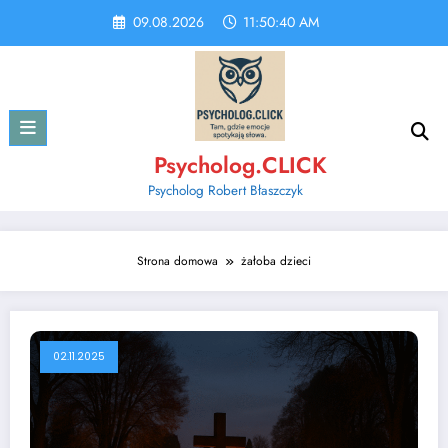
Skip
09.08.2026
11:50:41 AM
to
content
Psycholog.CLICK
Psycholog Robert Błaszczyk
Strona domowa
żałoba dzieci
02.11.2025