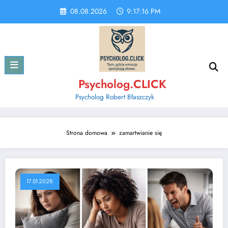
Skip
08.08.2026
9:17:17 PM
to
content
Psycholog.CLICK
Psycholog Robert Błaszczyk
Strona domowa
zamartwianie się
17.01.2026