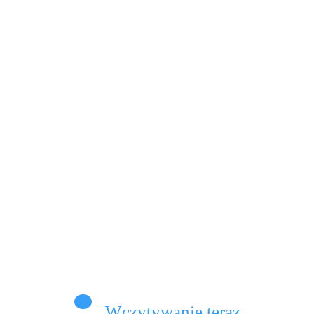
iek czasem nie wie, że nie wie. Brzmi
nnie, prawie jak drobna usterka w codziennym…
Dowiedz Się Więcej
omentarze
Wczytywanie teraz