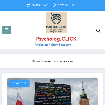
Skip
07.08.2026
4:22:52 PM
to
content
Psycholog.CLICK
Psycholog Robert Błaszczyk
Strona domowa
komisarz alex
02.05.2026