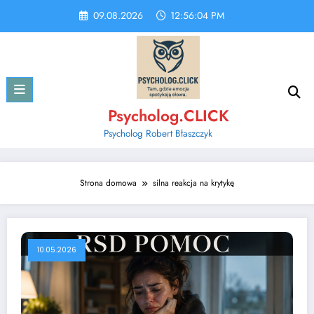
Skip
09.08.2026
12:56:04 PM
to
content
Psycholog.CLICK
Psycholog Robert Błaszczyk
Strona domowa
silna reakcja na krytykę
10.05.2026