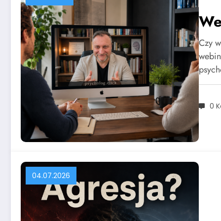
Web
Czy w
webin
psych
0 
04.07.2026