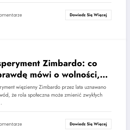
Dowiedz Się Więcej
Komentarze
speryment Zimbardo: co
prawdę mówi o wolności,
dzy i manipulacji?
ryment więzienny Zimbardo przez lata uznawano
wód, że rola społeczna może zmienić zwykłych
…
Dowiedz Się Więcej
Komentarze