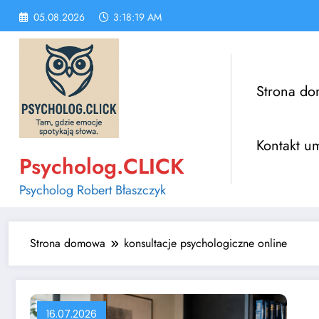
Skip
05.08.2026
3:18:20 AM
to
content
Strona d
Kontakt u
Psycholog.CLICK
Psycholog Robert Błaszczyk
Strona domowa
konsultacje psychologiczne online
16.07.2026