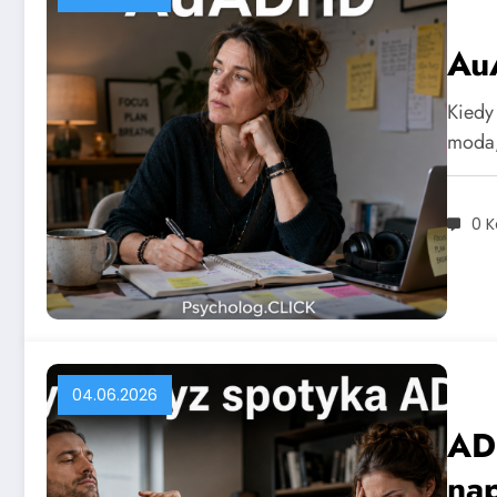
Au
Kiedy
moda,
0 
04.06.2026
ADH
na