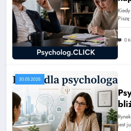
Kiedy
Piszę
0 
30.05.2026
Psy
bli
Rynek
jest j