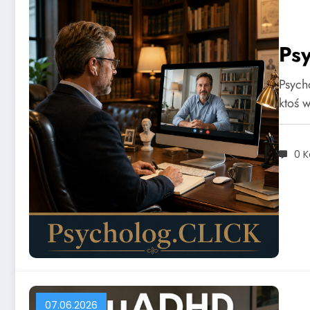
Psy
Psych
ktoś 
0 
07.06.2026