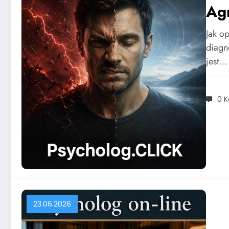
Agr
Jak o
diagn
jest…
0 
23.06.2026