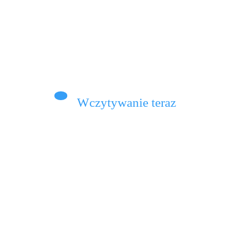
Dowiedz Się Więcej
omentarze
Wczytywanie teraz
adza psuje?
ładza naprawdę zmienia ludzi? Jako psycholog,
dziennikarz i popularyzator psychoedukacji
o słyszę pytanie,…
Dowiedz Się Więcej
omentarze